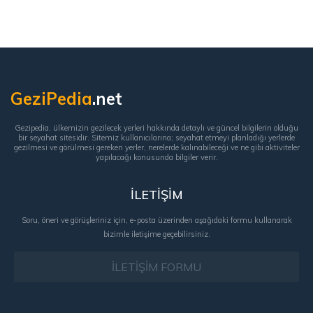
GeziPedia
.net
Gezipedia, ülkemizin gezilecek yerleri hakkında detaylı ve güncel bilgilerin olduğu
bir seyahat sitesidir. Sitemiz kullanıcılarına; seyahat etmeyi planladığı yerlerde
gezilmesi ve görülmesi gereken yerler, nerelerde kalınabileceği ve ne gibi aktiviteler
yapılacağı konusunda bilgiler verir.
İLETİŞİM
Soru, öneri ve görüşleriniz için, e-posta üzerinden aşağıdaki formu kullanarak
bizimle iletişime geçebilirsiniz.
İLETİŞİM FORMU