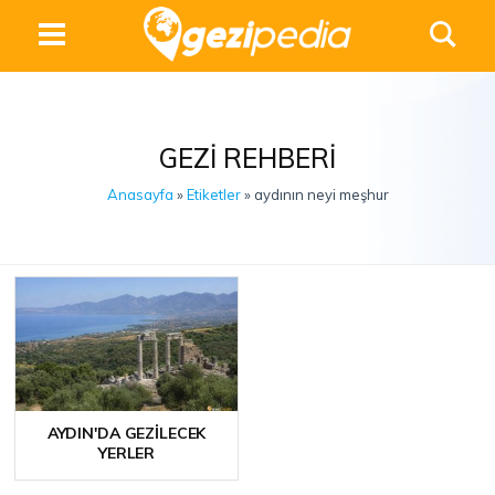
GEZI REHBERI
Anasayfa
»
Etiketler
» aydının neyi meşhur
AYDIN'DA GEZILECEK
YERLER