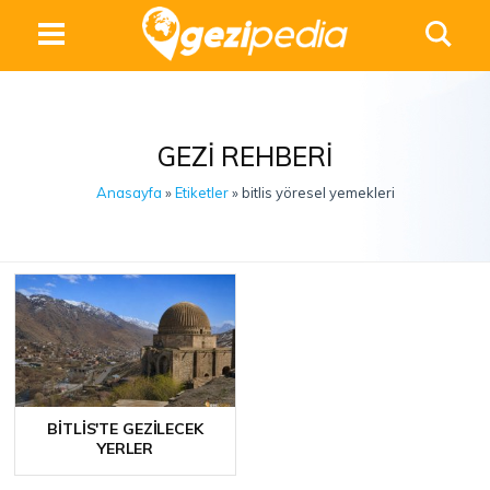
GEZI REHBERI
Anasayfa
»
Etiketler
» bitlis yöresel yemekleri
BITLIS'TE GEZILECEK
YERLER