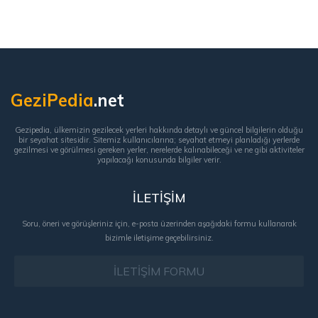
GeziPedia
.net
Gezipedia, ülkemizin gezilecek yerleri hakkında detaylı ve güncel bilgilerin olduğu
bir seyahat sitesidir. Sitemiz kullanıcılarına; seyahat etmeyi planladığı yerlerde
gezilmesi ve görülmesi gereken yerler, nerelerde kalınabileceği ve ne gibi aktiviteler
yapılacağı konusunda bilgiler verir.
İLETİŞİM
Soru, öneri ve görüşleriniz için, e-posta üzerinden aşağıdaki formu kullanarak
bizimle iletişime geçebilirsiniz.
İLETİŞİM FORMU