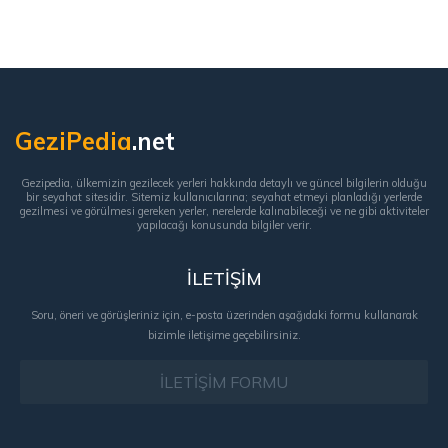
GeziPedia
.net
Gezipedia, ülkemizin gezilecek yerleri hakkında detaylı ve güncel bilgilerin olduğu
bir seyahat sitesidir. Sitemiz kullanıcılarına; seyahat etmeyi planladığı yerlerde
gezilmesi ve görülmesi gereken yerler, nerelerde kalınabileceği ve ne gibi aktiviteler
yapılacağı konusunda bilgiler verir.
İLETİŞİM
Soru, öneri ve görüşleriniz için, e-posta üzerinden aşağıdaki formu kullanarak
bizimle iletişime geçebilirsiniz.
İLETİŞİM FORMU