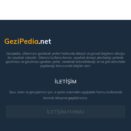
GeziPedia
.net
Gezipedia, ülkemizin gezilecek yerleri hakkında detaylı ve güncel bilgilerin olduğu
bir seyahat sitesidir. Sitemiz kullanıcılarına; seyahat etmeyi planladığı yerlerde
gezilmesi ve görülmesi gereken yerler, nerelerde kalınabileceği ve ne gibi aktiviteler
yapılacağı konusunda bilgiler verir.
İLETİŞİM
Soru, öneri ve görüşleriniz için, e-posta üzerinden aşağıdaki formu kullanarak
bizimle iletişime geçebilirsiniz.
İLETİŞİM FORMU