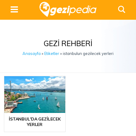
GEZI REHBERI
Anasayfa
»
Etiketler
» istanbulun gezilecek yerleri
İSTANBUL'DA GEZILECEK
YERLER