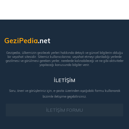
GeziPedia
.net
Gezipedia, ülkemizin gezilecek yerleri hakkında detaylı ve güncel bilgilerin olduğu
bir seyahat sitesidir. Sitemiz kullanıcılarına; seyahat etmeyi planladığı yerlerde
gezilmesi ve görülmesi gereken yerler, nerelerde kalınabileceği ve ne gibi aktiviteler
yapılacağı konusunda bilgiler verir.
İLETİŞİM
Soru, öneri ve görüşleriniz için, e-posta üzerinden aşağıdaki formu kullanarak
bizimle iletişime geçebilirsiniz.
İLETİŞİM FORMU