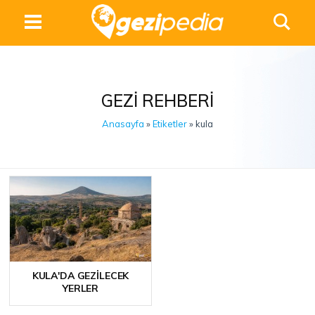
GEZI REHBERI
Anasayfa
»
Etiketler
» kula
KULA'DA GEZILECEK
YERLER