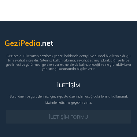
GeziPedia
.net
Gezipedia, ülkemizin gezilecek yerleri hakkında detaylı ve güncel bilgilerin olduğu
bir seyahat sitesidir. Sitemiz kullanıcılarına; seyahat etmeyi planladığı yerlerde
gezilmesi ve görülmesi gereken yerler, nerelerde kalınabileceği ve ne gibi aktiviteler
yapılacağı konusunda bilgiler verir.
İLETİŞİM
Soru, öneri ve görüşleriniz için, e-posta üzerinden aşağıdaki formu kullanarak
bizimle iletişime geçebilirsiniz.
İLETİŞİM FORMU