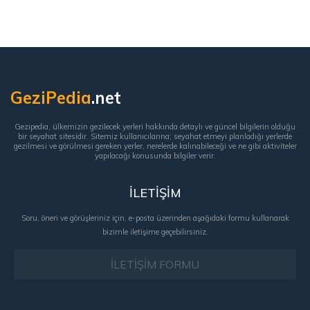
GeziPedia
.net
Gezipedia, ülkemizin gezilecek yerleri hakkında detaylı ve güncel bilgilerin olduğu
bir seyahat sitesidir. Sitemiz kullanıcılarına; seyahat etmeyi planladığı yerlerde
gezilmesi ve görülmesi gereken yerler, nerelerde kalınabileceği ve ne gibi aktiviteler
yapılacağı konusunda bilgiler verir.
İLETİŞİM
Soru, öneri ve görüşleriniz için, e-posta üzerinden aşağıdaki formu kullanarak
bizimle iletişime geçebilirsiniz.
İLETİŞİM FORMU