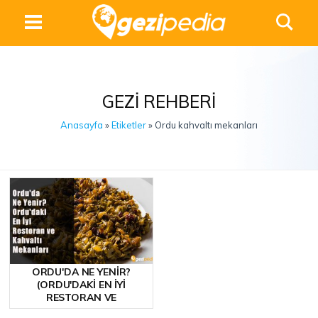
GEZI REHBERI
Anasayfa
»
Etiketler
» Ordu kahvaltı mekanları
ORDU'DA NE YENIR?
(ORDU'DAKI EN İYI
RESTORAN VE