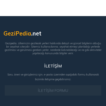
GeziPedia
.net
Gezipedia, ülkemizin gezilecek yerleri hakkında detaylı ve güncel bilgilerin olduğu
bir seyahat sitesidir. Sitemiz kullanıcılarına; seyahat etmeyi planladığı yerlerde
gezilmesi ve görülmesi gereken yerler, nerelerde kalınabileceği ve ne gibi aktiviteler
yapılacağı konusunda bilgiler verir.
İLETİŞİM
Soru, öneri ve görüşleriniz için, e-posta üzerinden aşağıdaki formu kullanarak
bizimle iletişime geçebilirsiniz.
İLETİŞİM FORMU