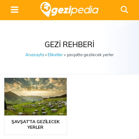
GEZI REHBERI
Anasayfa
»
Etiketler
» şavşatta gezilecek yerler
ŞAVŞAT'TA GEZILECEK
YERLER