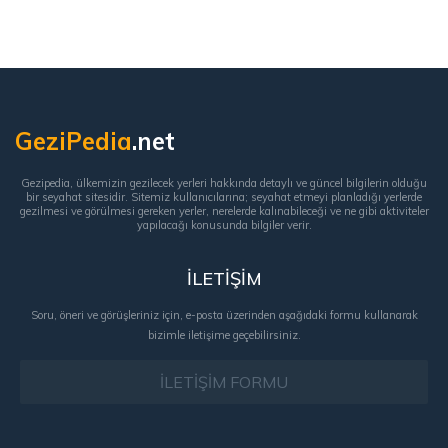
GeziPedia
.net
Gezipedia, ülkemizin gezilecek yerleri hakkında detaylı ve güncel bilgilerin olduğu
bir seyahat sitesidir. Sitemiz kullanıcılarına; seyahat etmeyi planladığı yerlerde
gezilmesi ve görülmesi gereken yerler, nerelerde kalınabileceği ve ne gibi aktiviteler
yapılacağı konusunda bilgiler verir.
İLETİŞİM
Soru, öneri ve görüşleriniz için, e-posta üzerinden aşağıdaki formu kullanarak
bizimle iletişime geçebilirsiniz.
İLETİŞİM FORMU