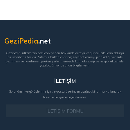
GeziPedia
.net
Gezipedia, ülkemizin gezilecek yerleri hakkında detaylı ve güncel bilgilerin olduğu
bir seyahat sitesidir. Sitemiz kullanıcılarına; seyahat etmeyi planladığı yerlerde
gezilmesi ve görülmesi gereken yerler, nerelerde kalınabileceği ve ne gibi aktiviteler
yapılacağı konusunda bilgiler verir.
İLETİŞİM
Soru, öneri ve görüşleriniz için, e-posta üzerinden aşağıdaki formu kullanarak
bizimle iletişime geçebilirsiniz.
İLETİŞİM FORMU