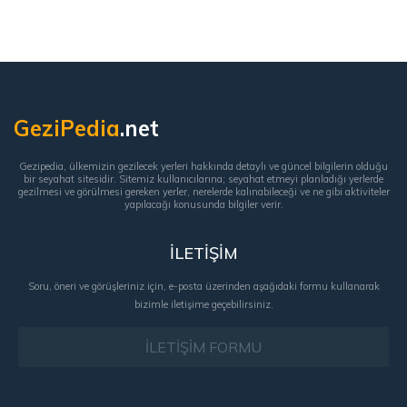
GeziPedia
.net
Gezipedia, ülkemizin gezilecek yerleri hakkında detaylı ve güncel bilgilerin olduğu
bir seyahat sitesidir. Sitemiz kullanıcılarına; seyahat etmeyi planladığı yerlerde
gezilmesi ve görülmesi gereken yerler, nerelerde kalınabileceği ve ne gibi aktiviteler
yapılacağı konusunda bilgiler verir.
İLETİŞİM
Soru, öneri ve görüşleriniz için, e-posta üzerinden aşağıdaki formu kullanarak
bizimle iletişime geçebilirsiniz.
İLETİŞİM FORMU