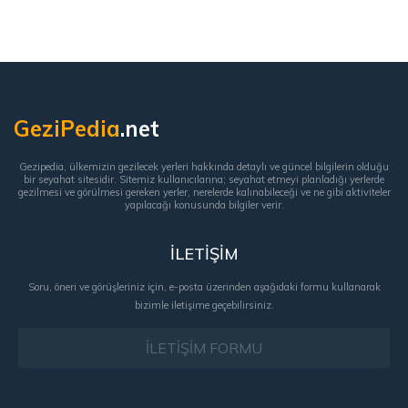
GeziPedia
.net
Gezipedia, ülkemizin gezilecek yerleri hakkında detaylı ve güncel bilgilerin olduğu
bir seyahat sitesidir. Sitemiz kullanıcılarına; seyahat etmeyi planladığı yerlerde
gezilmesi ve görülmesi gereken yerler, nerelerde kalınabileceği ve ne gibi aktiviteler
yapılacağı konusunda bilgiler verir.
İLETİŞİM
Soru, öneri ve görüşleriniz için, e-posta üzerinden aşağıdaki formu kullanarak
bizimle iletişime geçebilirsiniz.
İLETİŞİM FORMU