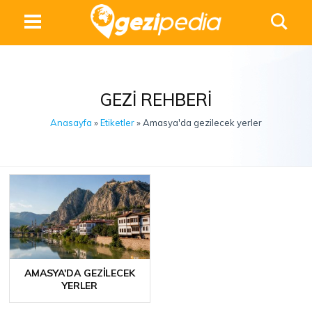
GEZI REHBERI
Anasayfa
»
Etiketler
» Amasya'da gezilecek yerler
AMASYA'DA GEZILECEK
YERLER