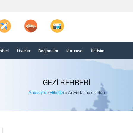
hberi
Listeler
Bağlantılar
Kurumsal
İletişim
GEZI REHBERI
Anasayfa
»
Etiketler
» Artvin kamp alanları