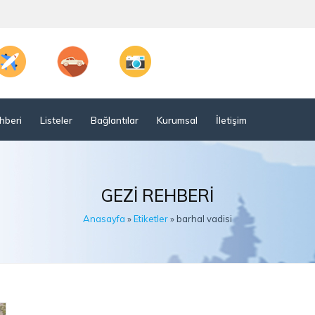
hberi
Listeler
Bağlantılar
Kurumsal
İletişim
GEZI REHBERI
Anasayfa
»
Etiketler
» barhal vadisi