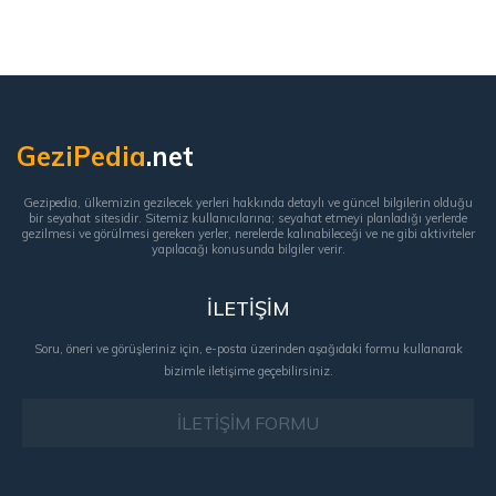
GeziPedia
.net
Gezipedia, ülkemizin gezilecek yerleri hakkında detaylı ve güncel bilgilerin olduğu
bir seyahat sitesidir. Sitemiz kullanıcılarına; seyahat etmeyi planladığı yerlerde
gezilmesi ve görülmesi gereken yerler, nerelerde kalınabileceği ve ne gibi aktiviteler
yapılacağı konusunda bilgiler verir.
İLETİŞİM
Soru, öneri ve görüşleriniz için, e-posta üzerinden aşağıdaki formu kullanarak
bizimle iletişime geçebilirsiniz.
İLETİŞİM FORMU