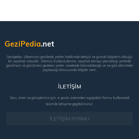
GeziPedia
.net
Gezipedia, ülkemizin gezilecek yerleri hakkında detaylı ve güncel bilgilerin olduğu
bir seyahat sitesidir. Sitemiz kullanıcılarına; seyahat etmeyi planladığı yerlerde
gezilmesi ve görülmesi gereken yerler, nerelerde kalınabileceği ve ne gibi aktiviteler
yapılacağı konusunda bilgiler verir.
İLETİŞİM
Soru, öneri ve görüşleriniz için, e-posta üzerinden aşağıdaki formu kullanarak
bizimle iletişime geçebilirsiniz.
İLETİŞİM FORMU