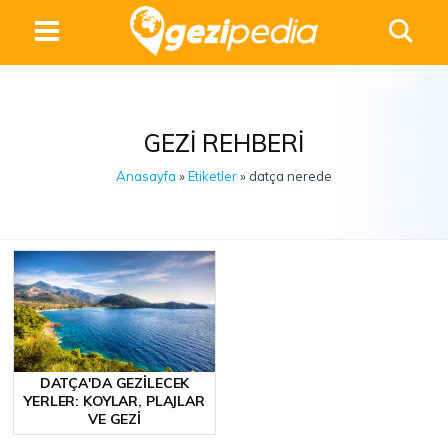
GEZI REHBERI
Anasayfa
»
Etiketler
» datça nerede
DATÇA'DA GEZILECEK
YERLER: KOYLAR, PLAJLAR
VE GEZI