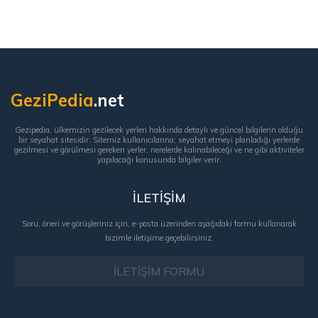
GeziPedia
.net
Gezipedia, ülkemizin gezilecek yerleri hakkında detaylı ve güncel bilgilerin olduğu
bir seyahat sitesidir. Sitemiz kullanıcılarına; seyahat etmeyi planladığı yerlerde
gezilmesi ve görülmesi gereken yerler, nerelerde kalınabileceği ve ne gibi aktiviteler
yapılacağı konusunda bilgiler verir.
İLETİŞİM
Soru, öneri ve görüşleriniz için, e-posta üzerinden aşağıdaki formu kullanarak
bizimle iletişime geçebilirsiniz.
İLETİŞİM FORMU