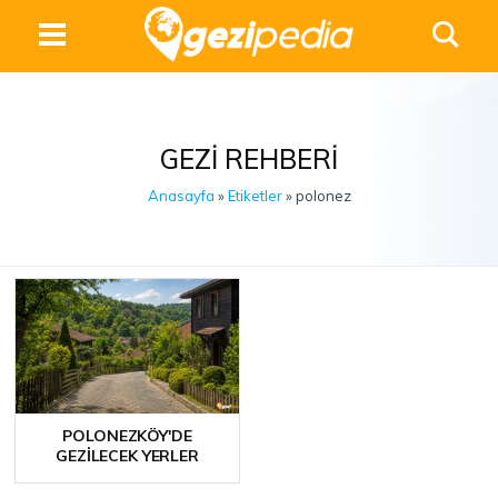
GEZI REHBERI
Anasayfa
»
Etiketler
» polonez
POLONEZKÖY'DE
GEZILECEK YERLER