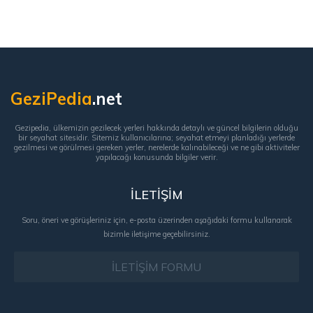
GeziPedia
.net
Gezipedia, ülkemizin gezilecek yerleri hakkında detaylı ve güncel bilgilerin olduğu
bir seyahat sitesidir. Sitemiz kullanıcılarına; seyahat etmeyi planladığı yerlerde
gezilmesi ve görülmesi gereken yerler, nerelerde kalınabileceği ve ne gibi aktiviteler
yapılacağı konusunda bilgiler verir.
İLETİŞİM
Soru, öneri ve görüşleriniz için, e-posta üzerinden aşağıdaki formu kullanarak
bizimle iletişime geçebilirsiniz.
İLETİŞİM FORMU