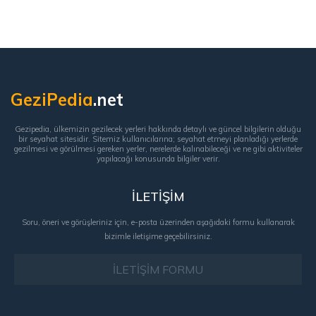
GeziPedia
.net
Gezipedia, ülkemizin gezilecek yerleri hakkında detaylı ve güncel bilgilerin olduğu
bir seyahat sitesidir. Sitemiz kullanıcılarına; seyahat etmeyi planladığı yerlerde
gezilmesi ve görülmesi gereken yerler, nerelerde kalınabileceği ve ne gibi aktiviteler
yapılacağı konusunda bilgiler verir.
İLETİŞİM
Soru, öneri ve görüşleriniz için, e-posta üzerinden aşağıdaki formu kullanarak
bizimle iletişime geçebilirsiniz.
İLETİŞİM FORMU