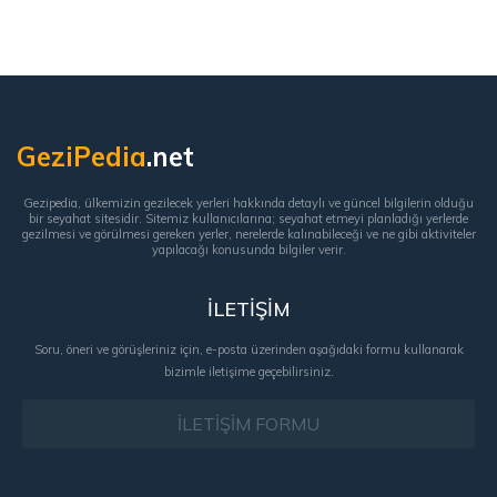
GeziPedia
.net
Gezipedia, ülkemizin gezilecek yerleri hakkında detaylı ve güncel bilgilerin olduğu
bir seyahat sitesidir. Sitemiz kullanıcılarına; seyahat etmeyi planladığı yerlerde
gezilmesi ve görülmesi gereken yerler, nerelerde kalınabileceği ve ne gibi aktiviteler
yapılacağı konusunda bilgiler verir.
İLETİŞİM
Soru, öneri ve görüşleriniz için, e-posta üzerinden aşağıdaki formu kullanarak
bizimle iletişime geçebilirsiniz.
İLETİŞİM FORMU