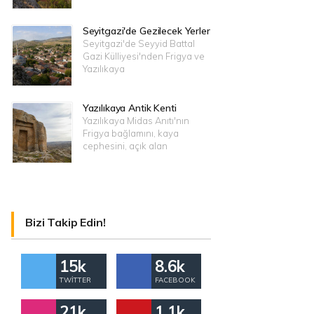
Seyitgazi'de Gezilecek Yerler
Seyitgazi'de Seyyid Battal
Gazi Külliyesi'nden Frigya ve
Yazılıkaya
Yazılıkaya Antik Kenti
Yazılıkaya Midas Anıtı'nın
Frigya bağlamını, kaya
cephesini, açık alan
Bizi Takip Edin!
15k
8.6k
TWITTER
FACEBOOK
21k
1.1k