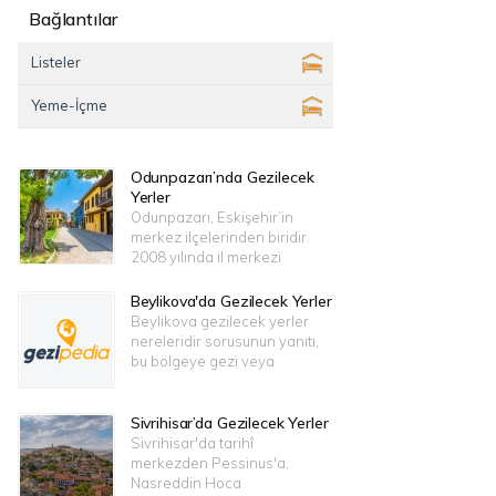
Bağlantılar
Listeler
Yeme-İçme
Odunpazarı’nda Gezilecek
Yerler
Odunpazarı, Eskişehir’in
merkez ilçelerinden biridir.
2008 yılında il merkezi
Beylikova'da Gezilecek Yerler
Beylikova gezilecek yerler
nereleridir sorusunun yanıtı,
bu bölgeye gezi veya
Sivrihisar’da Gezilecek Yerler
Sivrihisar'da tarihî
merkezden Pessinus'a,
Nasreddin Hoca