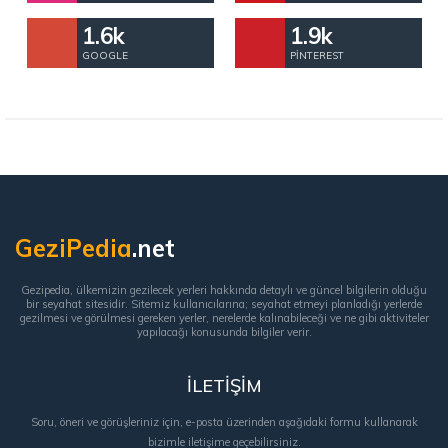
1.6k
1.9k
GOOGLE
PINTEREST
GeziPedia
.net
Gezipedia, ülkemizin gezilecek yerleri hakkında detaylı ve güncel bilgilerin olduğu
bir seyahat sitesidir. Sitemiz kullanıcılarına; seyahat etmeyi planladığı yerlerde
gezilmesi ve görülmesi gereken yerler, nerelerde kalınabileceği ve ne gibi aktiviteler
yapılacağı konusunda bilgiler verir.
İLETİŞİM
Soru, öneri ve görüşleriniz için, e-posta üzerinden aşağıdaki formu kullanarak
bizimle iletişime geçebilirsiniz.