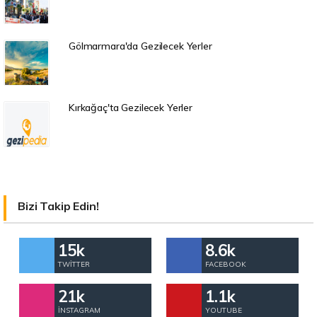
Gölmarmara'da Gezilecek Yerler
Kırkağaç'ta Gezilecek Yerler
Bizi Takip Edin!
15k
8.6k
TWITTER
FACEBOOK
21k
1.1k
İNSTAGRAM
YOUTUBE