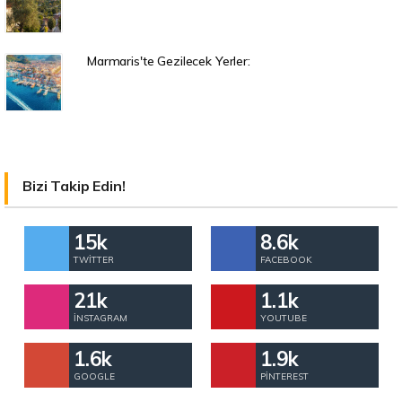
Marmaris'te Gezilecek Yerler:
Bizi Takip Edin!
15k
8.6k
TWITTER
FACEBOOK
21k
1.1k
İNSTAGRAM
YOUTUBE
1.6k
1.9k
GOOGLE
PINTEREST