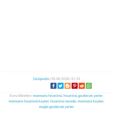
Gezipedia
/
05.06.2026 /
0 /
32
Konu Etiketleri:
marmaris hisarönü
,
hisarönü gezilecek yerler
,
marmaris hisarönü koyları
,
hisarönü nerede
,
marmaris koyları
,
muğla gezilecek yerler