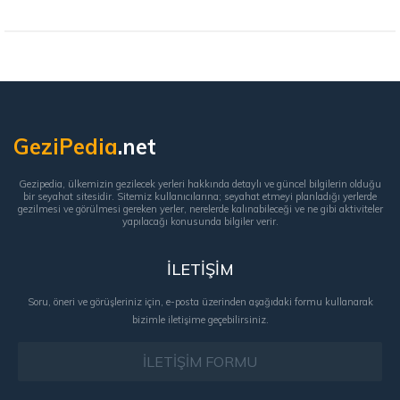
GeziPedia
.net
Gezipedia, ülkemizin gezilecek yerleri hakkında detaylı ve güncel bilgilerin olduğu
bir seyahat sitesidir. Sitemiz kullanıcılarına; seyahat etmeyi planladığı yerlerde
gezilmesi ve görülmesi gereken yerler, nerelerde kalınabileceği ve ne gibi aktiviteler
yapılacağı konusunda bilgiler verir.
İLETİŞİM
Soru, öneri ve görüşleriniz için, e-posta üzerinden aşağıdaki formu kullanarak
bizimle iletişime geçebilirsiniz.
İLETİŞİM FORMU