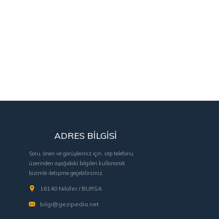
ADRES BİLGİSİ
Soru, öneri ve görüşleriniz için, cep telefonu
üzerinden aşağıdaki bilgileri kullanarak
bizimle iletişime geçebilirsiniz.
-
16140 Nilüfer / BURSA
bilgi@gezipedia.net