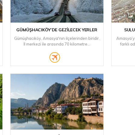
GÜMÜŞHACIKÖY’DE GEZILECEK YERLER
SULU
Gümüşhacıköy, Amasya'nın ilçelerinden biridir.
Amasya’ya
İl merkezi ile arasında 70 kilometre...
farklı ad