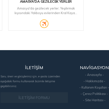
AMASYA'DA GEZILECEK YERLER
Amasya'da gezilecek yerler; Yeşilırmak
kıyısındaki Yalıboyu evlerinden Kral Kaya...
İLETİŞİM
NAVİGASYON
- Anasayfa -
Soru, öneri ve görüşleriniz için, e-posta üzerinden
- Hakkımızda -
aşağıdaki formu kullanarak bizimle iletişime
geçebilirsiniz.
- Kullanım Koşulları 
- Çerez Politikası -
İLETİŞİM FORMU
- Site Haritası -