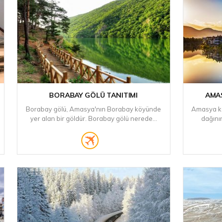
BORABAY GÖLÜ TANITIMI
AMAS
Borabay gölü, Amasya'nın Borabay köyünde
Amasya k
yer alan bir göldür. Borabay gölü nerede...
dağını