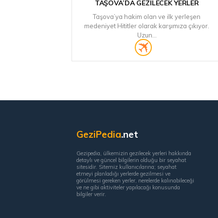
TAŞOVA’DA GEZILECEK YERLER
Taşova’ya hakim olan ve ilk yerleşen
medeniyet Hititler olarak karşımıza çıkıyor.
Uzun...
GeziPedia
.net
Gezipedia, ülkemizin gezilecek yerleri hakkında
detaylı ve güncel bilgilerin olduğu bir seyahat
sitesidir. Sitemiz kullanıcılarına; seyahat
etmeyi planladığı yerlerde gezilmesi ve
görülmesi gereken yerler, nerelerde kalınabileceği
ve ne gibi aktiviteler yapılacağı konusunda
bilgiler verir.