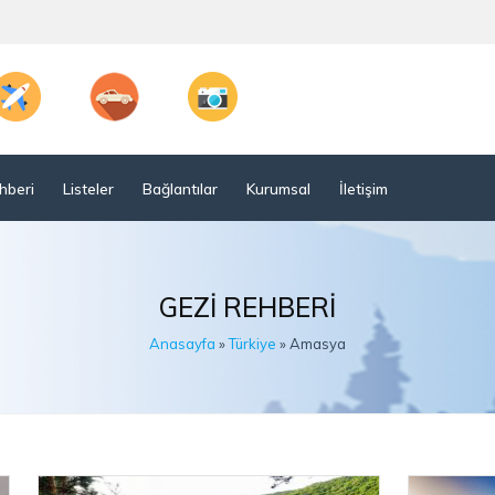
hberi
Listeler
Bağlantılar
Kurumsal
İletişim
GEZI REHBERI
Anasayfa
»
Türkiye
» Amasya