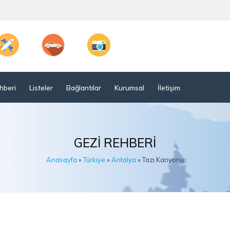
hberi
Listeler
Bağlantılar
Kurumsal
İletişim
GEZI REHBERI
Anasayfa
»
Türkiye
»
Antalya
» Tazı Kanyonu