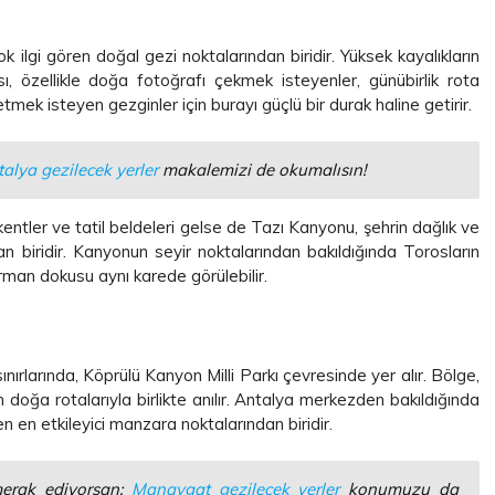
 ilgi gören doğal gezi noktalarından biridir. Yüksek kayalıkların
, özellikle doğa fotoğrafı çekmek isteyenler, günübirlik rota
ek isteyen gezginler için burayı güçlü bir durak haline getirir.
alya gezilecek yerler
makalemizi de okumalısın!
 kentler ve tatil beldeleri gelse de Tazı Kanyonu, şehrin dağlık ve
n biridir. Kanyonun seyir noktalarından bakıldığında Torosların
orman dokusu aynı karede görülebilir.
ırlarında, Köprülü Kanyon Milli Parkı çevresinde yer alır. Bölge,
 doğa rotalarıyla birlikte anılır. Antalya merkezden bakıldığında
n en etkileyici manzara noktalarından biridir.
merak ediyorsan;
Manavgat gezilecek yerler
konumuzu da