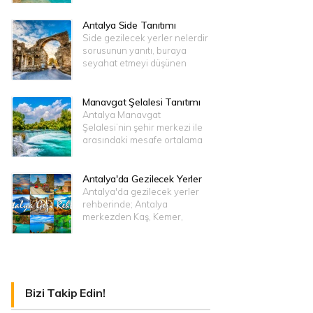
Antalya Side Tanıtımı
Side gezilecek yerler nelerdir
sorusunun yanıtı, buraya
seyahat etmeyi düşünen
Manavgat Şelalesi Tanıtımı
Antalya Manavgat
Şelalesi’nin şehir merkezi ile
arasındaki mesafe ortalama
Antalya'da Gezilecek Yerler
Antalya'da gezilecek yerler
rehberinde; Antalya
merkezden Kaş, Kemer,
Bizi Takip Edin!