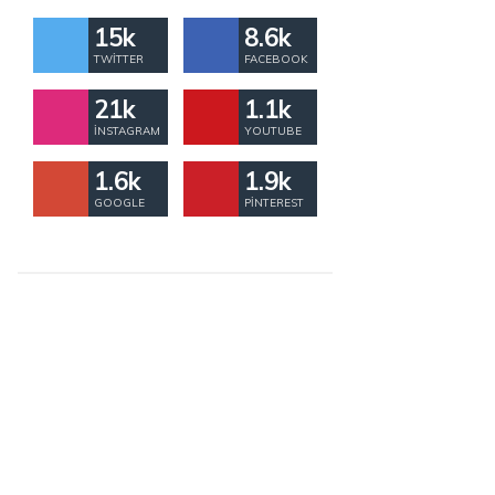
15k
8.6k
TWITTER
FACEBOOK
21k
1.1k
İNSTAGRAM
YOUTUBE
1.6k
1.9k
GOOGLE
PINTEREST