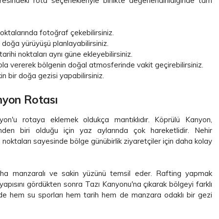
esindeki rota seçenekleriyle birlikte değerlendirildiğinde tam
oktalarında fotoğraf çekebilirsiniz.
doğa yürüyüşü planlayabilirsiniz.
rihi noktaları aynı güne ekleyebilirsiniz.
a vererek bölgenin doğal atmosferinde vakit geçirebilirsiniz.
 bir doğa gezisi yapabilirsiniz.
nyon Rotası
yon'u rotaya eklemek oldukça mantıklıdır. Köprülü Kanyon,
inden biri olduğu için yaz aylarında çok hareketlidir. Nehir
a noktaları sayesinde bölge günübirlik ziyaretçiler için daha kolay
aha manzaralı ve sakin yüzünü temsil eder. Rafting yapmak
apısını gördükten sonra Tazı Kanyonu'na çıkarak bölgeyi farklı
çinde hem su sporları hem tarih hem de manzara odaklı bir gezi