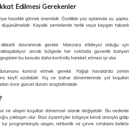
kkat Edilmesi Gerekenler
e hazırlıklı gitmek önemlidir. Özellikle yaz aylarında su, şapka,
üşünülmelidir. Kayalık zeminlerde terlik veya kaygan tabanlı
dikkatli davranmak gerekir. Manzara etkileyici olduğu için
yaklaşabiliyor; ancak bölgede her noktada güvenlik bariyeri
k grupların bu konuda daha kontrollü hareket etmesi iyi olur.
rumunu kontrol etmek gerekir. Yağışlı havalarda zemin
ara keyfi azalabilir. Kış ve bahar dönemlerinde yol koşulları
dan önce güncel durum araştırılmalıdır.
?
ur ve ulaşım koşulları dönemsel olarak değişebilir. Bu nedenle
ru yaklaşım olur. Bazı ziyaretçiler bölgeye kendi aracıyla gidip
 tur programlarıyla ulaşım, rehberlik ve çevre rotalarını birlikte