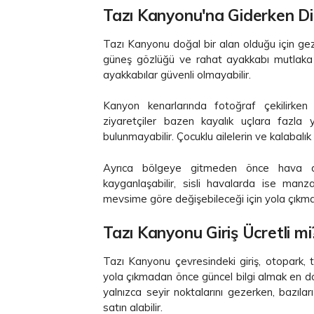
Tazı Kanyonu'na Giderken Di
Tazı Kanyonu doğal bir alan olduğu için geziy
güneş gözlüğü ve rahat ayakkabı mutlaka d
ayakkabılar güvenli olmayabilir.
Kanyon kenarlarında fotoğraf çekilirken 
ziyaretçiler bazen kayalık uçlara fazla 
bulunmayabilir. Çocuklu ailelerin ve kalabalı
Ayrıca bölgeye gitmeden önce hava du
kayganlaşabilir, sisli havalarda ise manz
mevsime göre değişebileceği için yola çıkma
Tazı Kanyonu Giriş Ücretli mi
Tazı Kanyonu çevresindeki giriş, otopark, t
yola çıkmadan önce güncel bilgi almak en doğ
yalnızca seyir noktalarını gezerken, bazıları
satın alabilir.