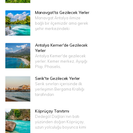
Manavgat’ta Gezilecek Yerler
Manavgat Antalya ilimize
bağlı bir ilçemizdir ama gerek
şehir merkezindeki
Antalya Kemer'de Gezilecek
Yerler
Antalya Kemer'de gezilecek
yerler; Kemer merkez, Ayışığı
Plajı, Phaselis,
Serik'te Gezilecek Yerler
Serik sınırları içerisinde ilk
yerleşimin Bergama Krallığı
tarafından
Köprüçay Tanıtımı
Dedegöl Dağları’nın batı
yüzünden doğan Köprüçay,
uzun yolculuğu boyunca kimi