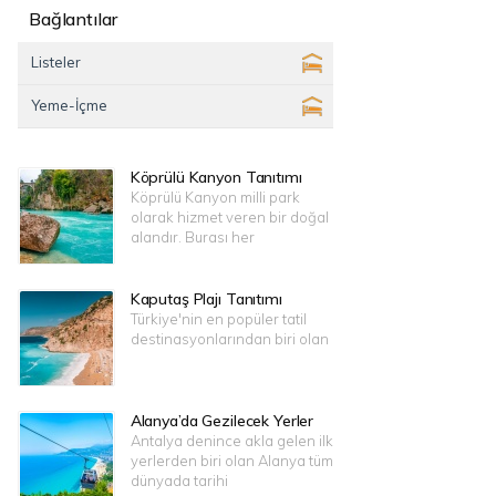
Bağlantılar
Listeler
Yeme-İçme
Köprülü Kanyon Tanıtımı
Köprülü Kanyon milli park
olarak hizmet veren bir doğal
alandır. Burası her
Kaputaş Plajı Tanıtımı
Türkiye'nin en popüler tatil
destinasyonlarından biri olan
Alanya’da Gezilecek Yerler
Antalya denince akla gelen ilk
yerlerden biri olan Alanya tüm
dünyada tarihi