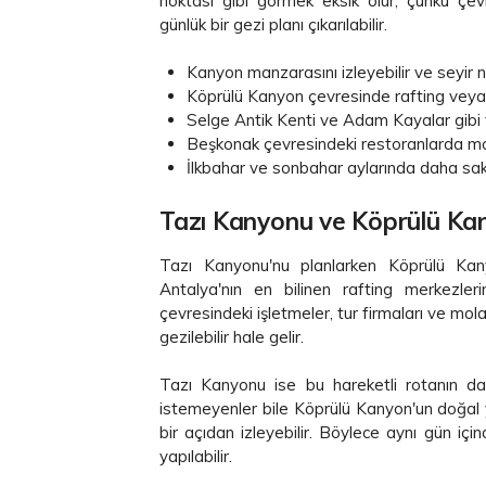
noktası gibi görmek eksik olur; çünkü çevr
günlük bir gezi planı çıkarılabilir.
Kanyon manzarasını izleyebilir ve seyir n
Köprülü Kanyon çevresinde rafting veya 
Selge Antik Kenti ve Adam Kayalar gibi ta
Beşkonak çevresindeki restoranlarda mol
İlkbahar ve sonbahar aylarında daha sakin
Tazı Kanyonu ve Köprülü Ka
Tazı Kanyonu'nu planlarken Köprülü Kan
Antalya'nın en bilinen rafting merkezler
çevresindeki işletmeler, tur firmaları ve mol
gezilebilir hale gelir.
Tazı Kanyonu ise bu hareketli rotanın d
istemeyenler bile Köprülü Kanyon'un doğal y
bir açıdan izleyebilir. Böylece aynı gün i
yapılabilir.