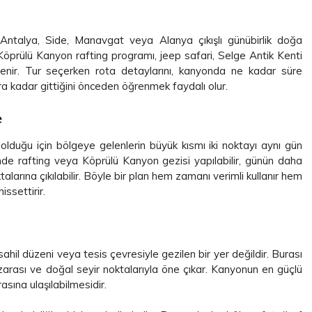
 Antalya, Side, Manavgat veya Alanya çıkışlı günübirlik doğa
 Köprülü Kanyon rafting programı, jeep safari, Selge Antik Kenti
lenir. Tur seçerken rota detaylarını, kanyonda ne kadar süre
ra kadar gittiğini önceden öğrenmek faydalı olur.
e
duğu için bölgeye gelenlerin büyük kısmı iki noktayı aynı gün
nde rafting veya Köprülü Kanyon gezisi yapılabilir, günün daha
arına çıkılabilir. Böyle bir plan hem zamanı verimli kullanır hem
ssettirir.
hil düzeni veya tesis çevresiyle gezilen bir yer değildir. Burası
arası ve doğal seyir noktalarıyla öne çıkar. Kanyonun en güçlü
asına ulaşılabilmesidir.