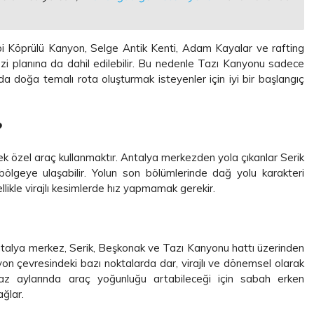
ibi Köprülü Kanyon, Selge Antik Kenti, Adam Kayalar ve rafting
gezi planına da dahil edilebilir. Bu nedenle Tazı Kanyonu sadece
da doğa temalı rota oluşturmak isteyenler için iyi bir başlangıç
?
ek özel araç kullanmaktır. Antalya merkezden yola çıkanlar Serik
lgeye ulaşabilir. Yolun son bölümlerinde dağ yolu karakteri
zellikle virajlı kesimlerde hız yapmamak gerekir.
 Antalya merkez, Serik, Beşkonak ve Tazı Kanyonu hattı üzerinden
nyon çevresindeki bazı noktalarda dar, virajlı ve dönemsel olarak
. Yaz aylarında araç yoğunluğu artabileceği için sabah erken
ğlar.