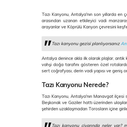
Tazı Kanyonu, Antalya'nın son yıllarda en çok
arasından uzanan etkileyici vadi manzarası
arayanlar ve Köprülü Kanyon çevresini keşfetm
Tazı kanyonu gezisi planlıyorsanız
Ant
Antalya denince akla ilk olarak plajlar, antik
vahşi doğa tarafını gösteren özel rotalarda
sert coğrafyası, derin vadi yapısı ve geniş 
Tazı Kanyonu Nerede?
Tazı Kanyonu, Antalya'nın Manavgat ilçesi sın
Beşkonak ve Gaziler hattı üzerinden ulaşılan
şehirden uzaklaşmadan Torosların içine girile
Tazı kanyonu civarında neler var? 