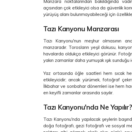
Manzara noktalarından bakıldığında vadin
açısından çok etkileyici olsa da güvenlik ko
yürüyüş alanı bulunmayabileceği için özellikle
Tazı Kanyonu Manzarası
Tazı Kanyonu'nun meşhur olmasının ana
manzaradır. Torosların yeşil dokusu, kanyon
havalarda oldukça etkileyici görünür. Fotoğ
yakın zamanlar daha yumuşak ışık sunduğu içi
Yaz ortasında öğle saatleri hem sıcak he
etkileyicidir; ancak yürümek, fotoğraf çe
İlkbahar ve sonbahar dönemleri ise hem hava
en keyifli zamanlar arasında sayılır.
Tazı Kanyonu'nda Ne Yapılır?
Tazı Kanyonu'nda yapılacak şeylerin başınd
doğa fotoğrafı, gezi fotoğrafı ve sosyal med