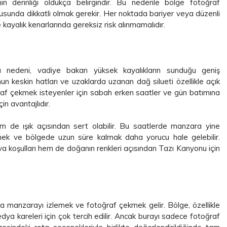
in derinliği oldukça belirgindir. Bu nedenle bölge fotoğraf
nusunda dikkatli olmak gerekir. Her noktada bariyer veya düzenli
 kayalık kenarlarında gereksiz risk alınmamalıdır.
 nedeni, vadiye bakan yüksek kayalıkların sunduğu geniş
un keskin hatları ve uzaklarda uzanan dağ silueti özellikle açık
raf çekmek isteyenler için sabah erken saatler ve gün batımına
n avantajlıdır.
m de ışık açısından sert olabilir. Bu saatlerde manzara yine
kmek ve bölgede uzun süre kalmak daha yorucu hale gelebilir.
 koşulları hem de doğanın renkleri açısından Tazı Kanyonu için
a manzarayı izlemek ve fotoğraf çekmek gelir. Bölge, özellikle
ya kareleri için çok tercih edilir. Ancak burayı sadece fotoğraf