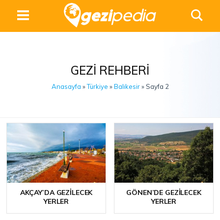
GEZI REHBERI
Anasayfa
»
Türkiye
»
Balıkesir
» Sayfa 2
AKÇAY’DA GEZILECEK
GÖNEN’DE GEZILECEK
YERLER
YERLER