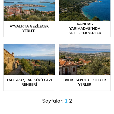
KAPIDAĞ
AYVALIKTA GEZILECEK
YARIMADASI'NDA
YERLER
GEZILECEK YERLER
TAHTAKUŞLAR KÖYÜ GEZI
BALIKESIR'DE GEZILECEK
REHBERI
YERLER
Sayfalar:
1
2