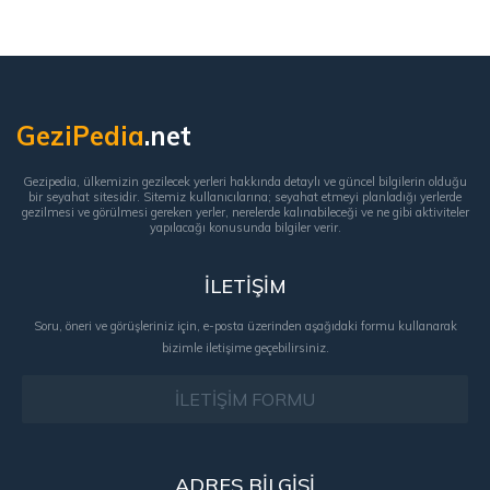
GeziPedia
.net
Gezipedia, ülkemizin gezilecek yerleri hakkında detaylı ve güncel bilgilerin olduğu
bir seyahat sitesidir. Sitemiz kullanıcılarına; seyahat etmeyi planladığı yerlerde
gezilmesi ve görülmesi gereken yerler, nerelerde kalınabileceği ve ne gibi aktiviteler
yapılacağı konusunda bilgiler verir.
İLETİŞİM
Soru, öneri ve görüşleriniz için, e-posta üzerinden aşağıdaki formu kullanarak
bizimle iletişime geçebilirsiniz.
İLETİŞİM FORMU
ADRES BİLGİSİ