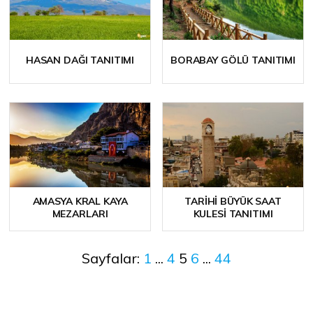
HASAN DAĞI TANITIMI
BORABAY GÖLÜ TANITIMI
AMASYA KRAL KAYA
TARIHI BÜYÜK SAAT
MEZARLARI
KULESI TANITIMI
Sayfalar:
1
...
4
5
6
...
44