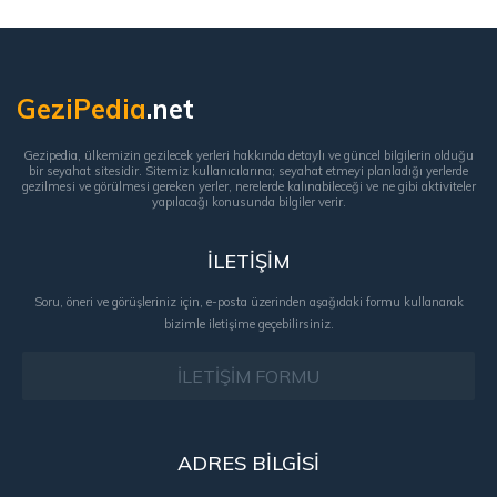
GeziPedia
.net
Gezipedia, ülkemizin gezilecek yerleri hakkında detaylı ve güncel bilgilerin olduğu
bir seyahat sitesidir. Sitemiz kullanıcılarına; seyahat etmeyi planladığı yerlerde
gezilmesi ve görülmesi gereken yerler, nerelerde kalınabileceği ve ne gibi aktiviteler
yapılacağı konusunda bilgiler verir.
İLETİŞİM
Soru, öneri ve görüşleriniz için, e-posta üzerinden aşağıdaki formu kullanarak
bizimle iletişime geçebilirsiniz.
İLETİŞİM FORMU
ADRES BİLGİSİ